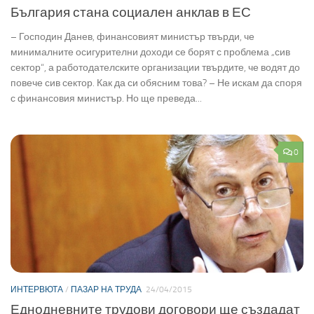
България стана социален анклав в ЕС
– Господин Данев, финансовият министър твърди, че
минималните осигурителни доходи се борят с проблема „сив
сектор“, а работодателските организации твърдите, че водят до
повече сив сектор. Как да си обясним това? – Не искам да споря
с финансовия министър. Но ще преведа...
0
ИНТЕРВЮТА
/
ПАЗАР НА ТРУДА
24/04/2015
Еднодневните трудови договори ще създадат