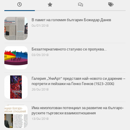
В памет на големия българин Божидар Данев
04/07/2018
Безалтернативното статукво се пропуква…
03/05/2018
Галерия „УниАрт“ представя най-новото си дарение –
портрети и пейзажи на Генко Генков (1923-2006)
26/04/2018
Има неизползван потенциал за развитие на българо-
руските търговски взаимоотношения
13/04/2018