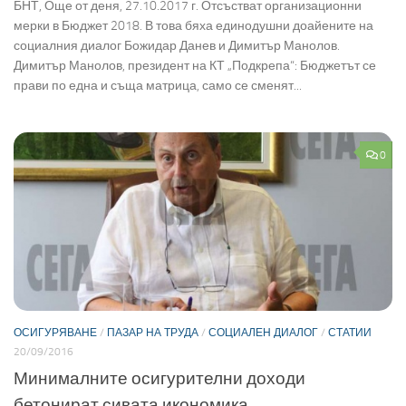
БНТ, Още от деня, 27.10.2017 г. Отсъстват организационни
мерки в Бюджет 2018. В това бяха единодушни доайените на
социалния диалог Божидар Данев и Димитър Манолов.
Димитър Манолов, президент на КТ „Подкрепа“: Бюджетът се
прави по една и съща матрица, само се сменят...
0
ОСИГУРЯВАНЕ
/
ПАЗАР НА ТРУДА
/
СОЦИАЛЕН ДИАЛОГ
/
СТАТИИ
20/09/2016
Минималните осигурителни доходи
бетонират сивата икономика