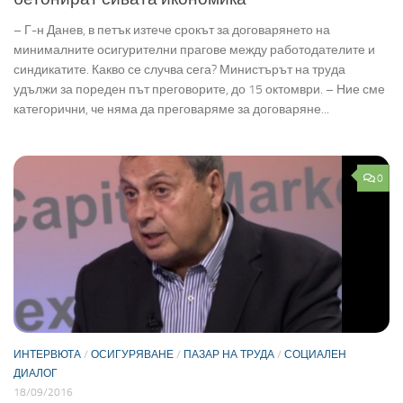
– Г-н Данев, в петък изтече срокът за договарянето на
минималните осигурителни прагове между работодателите и
синдикатите. Какво се случва сега? Министърът на труда
удължи за пореден път преговорите, до 15 октомври. – Ние сме
категорични, че няма да преговаряме за договаряне...
0
ИНТЕРВЮТА
/
ОСИГУРЯВАНЕ
/
ПАЗАР НА ТРУДА
/
СОЦИАЛЕН
ДИАЛОГ
18/09/2016