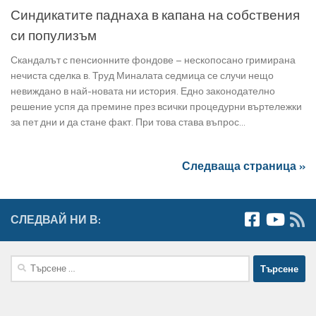
Синдикатите паднаха в капана на собствения
си популизъм
Скандалът с пенсионните фондове – нескопосано гримирана
нечиста сделка в. Труд Миналата седмица се случи нещо
невиждано в най-новата ни история. Едно законодателно
решение успя да премине през всички процедурни въртележки
за пет дни и да стане факт. При това става въпрос...
Следваща страница »
СЛЕДВАЙ НИ В:
Търсене
за: