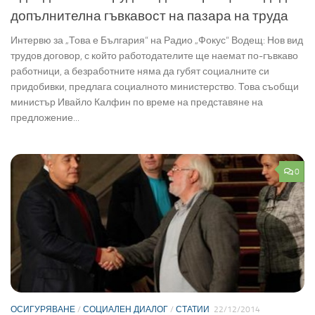
допълнителна гъвкавост на пазара на труда
Интервю за „Това е България“ на Радио „Фокус“ Водещ: Нов вид
трудов договор, с който работодателите ще наемат по-гъвкаво
работници, а безработните няма да губят социалните си
придобивки, предлага социалното министерство. Това съобщи
министър Ивайло Калфин по време на представяне на
предложение...
0
ОСИГУРЯВАНЕ
/
СОЦИАЛЕН ДИАЛОГ
/
СТАТИИ
22/12/2014