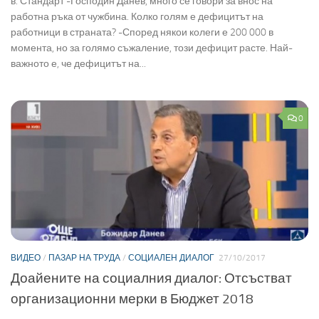
в. Стандарт -Господин Данев, много се говори за внос на
работна ръка от чужбина. Колко голям е дефицитът на
работници в страната? -Според някои колеги е 200 000 в
момента, но за голямо съжаление, този дефицит расте. Най-
важното е, че дефицитът на...
0
ВИДЕО
/
ПАЗАР НА ТРУДА
/
СОЦИАЛЕН ДИАЛОГ
27/10/2017
Доайените на социалния диалог: Отсъстват
организационни мерки в Бюджет 2018